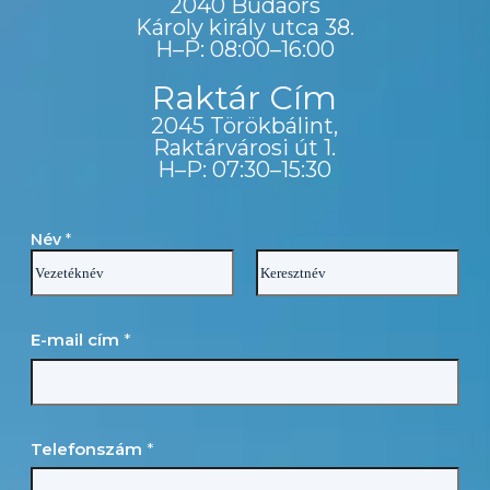
2040 Budaörs
Károly király utca 38.
H–P: 08:00–16:00
Raktár Cím
2045 Törökbálint,
Raktárvárosi út 1.
H–P: 07:30–15:30
Név
*
First
Last
E-mail cím
*
Telefonszám
*