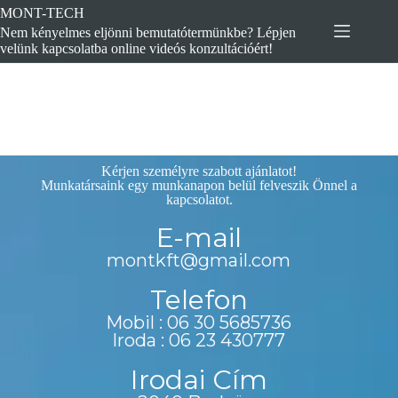
MONT-TECH
Nem kényelmes eljönni bemutatótermünkbe? Lépjen
velünk kapcsolatba online videós konzultációért!
Kérjen személyre szabott ajánlatot!
Munkatársaink egy munkanapon belül felveszik Önnel a
kapcsolatot.
E-mail
montkft@gmail.com
Telefon
Mobil : 06 30 5685736
Iroda : 06 23 430777
Irodai Cím