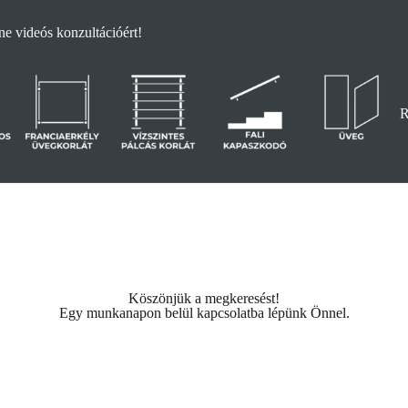
e videós konzultációért!
R
egfogásos üvegkorlát
Kapcsolat
Vízszintes pálcás korlát
Kapcsolat
Üveg
Köszönjük a megkeresést!
Egy munkanapon belül kapcsolatba lépünk Önnel.