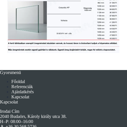
Gyorsmenü
Főoldal
Referenciák
Ajánlatkérés
Kapcsolat
Kapcsolat
Irodai Cím
2040 Budaörs, Károly király utca 38.
H–P: 08:00–16:00
📱
+36 30 568 5736