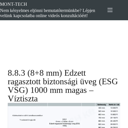
MONT-TECH
Nem kényelmes eljönni bemutatótermünkbe? Lépjen
velünk kapcsolatba online videós konzultációért!
8.8.3 (8+8 mm) Edzett
ragasztott biztonsági üveg (ESG
VSG) 1000 mm magas –
Víztiszta