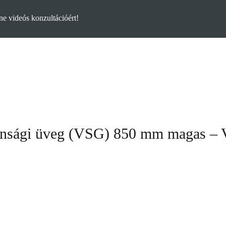
e videós konzultációért!
pos üvegkorlát
Pontmegfogásos üvegkorlát
Kapcsolat
Vízsz
tonsági üveg (VSG) 850 mm magas – V