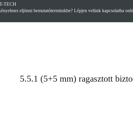
T-TECH
ényelmes eljönni bemutatótermünkbe? Lépjen velünk kapcsolatba onlin
Vonalmenti üvegkorlát
Féloszlopos üvegkorlát
Oszlo
5.5.1 (5+5 mm) ragasztott biz