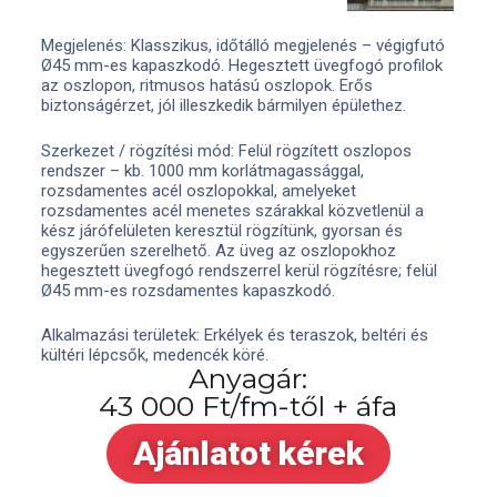
Megjelenés: Klasszikus, időtálló megjelenés – végigfutó
Ø45 mm-es kapaszkodó. Hegesztett üvegfogó profilok
az oszlopon, ritmusos hatású oszlopok. Erős
biztonságérzet, jól illeszkedik bármilyen épülethez.
Szerkezet / rögzítési mód: Felül rögzített oszlopos
rendszer – kb. 1000 mm korlátmagassággal,
rozsdamentes acél oszlopokkal, amelyeket
rozsdamentes acél menetes szárakkal közvetlenül a
kész járófelületen keresztül rögzítünk, gyorsan és
egyszerűen szerelhető. Az üveg az oszlopokhoz
hegesztett üvegfogó rendszerrel kerül rögzítésre; felül
Ø45 mm-es rozsdamentes kapaszkodó.
Alkalmazási területek: Erkélyek és teraszok, beltéri és
kültéri lépcsők, medencék köré.
Anyagár:
43 000 Ft/fm-től + áfa
Ajánlatot kérek