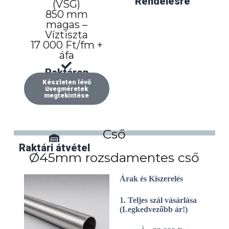
Rendelésre
(VSG)
850 mm
magas –
Víztiszta
17 000 Ft/fm +
áfa
Raktáron
Készleten lévő
üvegméretek
megtekintése
Cső
Raktári átvétel
Házhozszállítás
Ø45mm rozsdamentes cső
Árak és Kiszerelés
1. Teljes szál vásárlása
(Legkedvezőbb ár!)