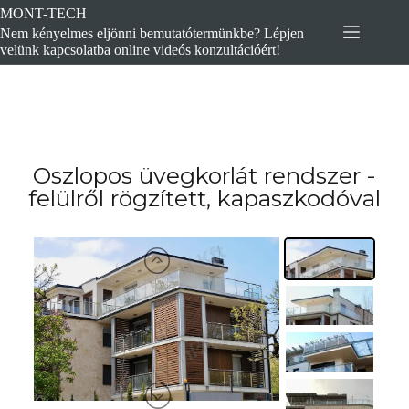
MONT-TECH
Nem kényelmes eljönni bemutatótermünkbe? Lépjen
velünk kapcsolatba online videós konzultációért!
Oszlopos üvegkorlát rendszer -
felülről rögzített, kapaszkodóval