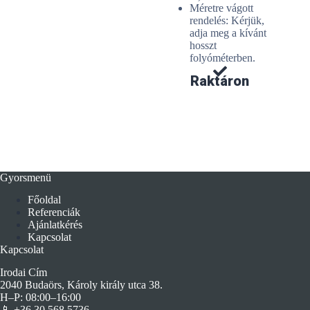
Méretre vágott
rendelés: Kérjük,
adja meg a kívánt
hosszt
folyóméterben.
Raktáron
Gyorsmenü
Főoldal
Referenciák
Ajánlatkérés
Kapcsolat
Kapcsolat
Irodai Cím
2040 Budaörs, Károly király utca 38.
H–P: 08:00–16:00
📱
+36 30 568 5736