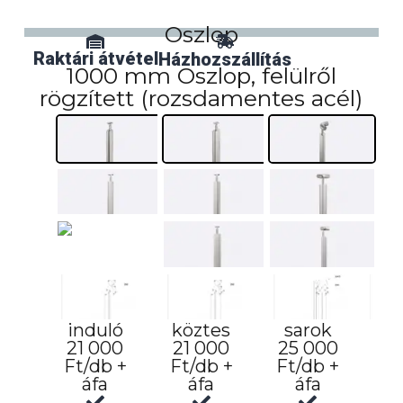
Oszlop
Raktári átvétel
Házhozszállítás
1000 mm Oszlop, felülről
rögzített (rozsdamentes acél)
induló
köztes
sarok
21 000
21 000
25 000
Ft/db +
Ft/db +
Ft/db +
áfa
áfa
áfa