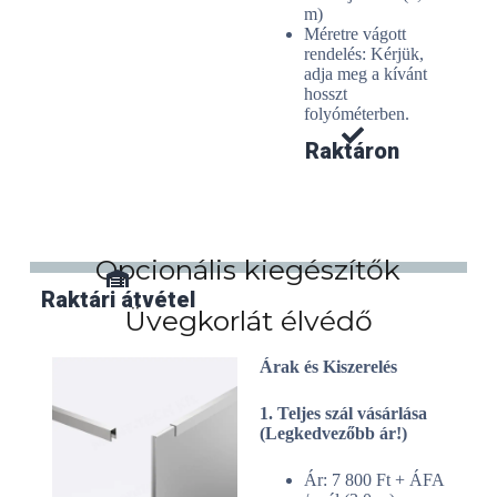
m)
Méretre vágott
rendelés: Kérjük,
adja meg a kívánt
hosszt
folyóméterben.
Raktáron
Opcionális kiegészítők
Raktári átvétel
Házhozszállítás
Üvegkorlát élvédő
Árak és Kiszerelés
1. Teljes szál vásárlása
(Legkedvezőbb ár!)
Ár: 7 800 Ft + ÁFA