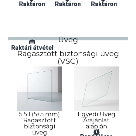
Raktáron
Raktáron
Raktáron
Üveg
Raktári átvétel
Házhozszállítás
Ragasztott biztonsági üveg
(VSG)
5.5.1 (5+5 mm)
Egyedi Üveg
Ragasztott
Árajánlat
biztonsági
alapján
üveg