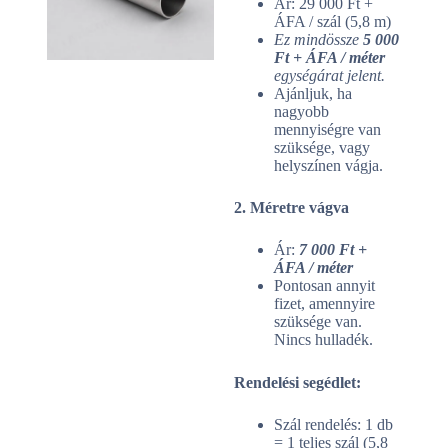
Ár: 29 000 Ft +
ÁFA / szál (5,8 m)
Ez mindössze
5 000
Ft + ÁFA / méter
egységárat jelent.
Ajánljuk, ha
nagyobb
mennyiségre van
szüksége, vagy
helyszínen vágja.
2. Méretre vágva
Ár:
7 000 Ft +
ÁFA / méter
Pontosan annyit
fizet, amennyire
szüksége van.
Nincs hulladék.
Rendelési segédlet:
Szál rendelés: 1 db
= 1 teljes szál (5,8