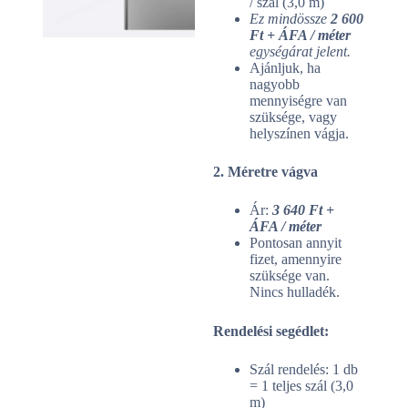
/ szál (3,0 m)
Ez mindössze
2 600
Ft + ÁFA / méter
egységárat jelent.
Ajánljuk, ha
nagyobb
mennyiségre van
szüksége, vagy
helyszínen vágja.
2. Méretre vágva
Ár:
3 640 Ft +
ÁFA / méter
Pontosan annyit
fizet, amennyire
szüksége van.
Nincs hulladék.
Rendelési segédlet:
Szál rendelés: 1 db
= 1 teljes szál (3,0
m)